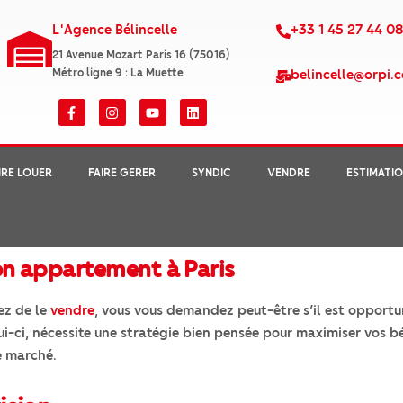
L'Agence Bélincelle
+33 1 45 27 44 0
21 Avenue Mozart Paris 16 (75016)
Métro ligne 9 : La Muette
belincelle@orpi.
IRE LOUER
FAIRE GERER
SYNDIC
VENDRE
ESTIMATI
n appartement à Paris
ez de le
vendre
, vous vous demandez peut-être s’il est opportun
ci, nécessite une stratégie bien pensée pour maximiser vos bé
e marché.