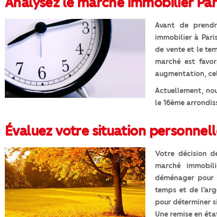
Analysez le marché immobilier Par
Avant de prendr
immobilier à Pari
de vente et le te
marché est favo
augmentation, cel
Actuellement, no
le 16ème arrondis
Évaluez votre situation personnel
Votre décision d
marché immobili
déménager pour d
temps et de l’ar
pour déterminer s
Une remise en état