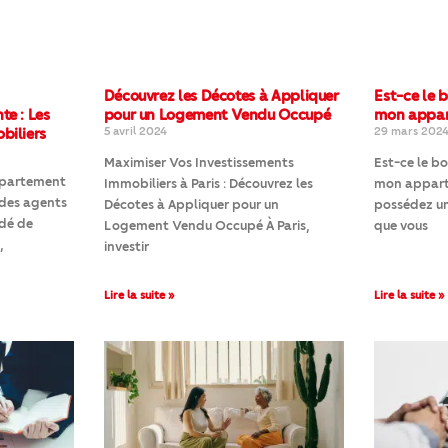
Découvrez les Décotes à Appliquer
Est-ce le
te : Les
pour un Logement Vendu Occupé
mon appar
biliers
5 avril 2024
29 mars 202
Maximiser Vos Investissements
Est-ce le 
ppartement
Immobiliers à Paris : Découvrez les
mon apparte
 des agents
Décotes à Appliquer pour un
possédez un
idé de
Logement Vendu Occupé À Paris,
que vous
,
investir
Lire la suite »
Lire la suite »