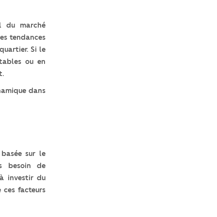
el du marché
 les tendances
artier. Si le
tables ou en
t.
ynamique dans
basée sur le
us besoin de
à investir du
 ces facteurs