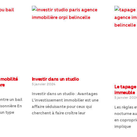
 mobilité
Investir dans un studio
ère
5 janvier 2024
Le tapage 
immeuble
Investir dans un studio : Avantages
5 janvier 202
entre un bail
L’investissement immobilier est une
isonnière En
affaire séduisante pour ceux qui
Les règles 
 un type
cherchent à faire croître leur
nocturne au
en copropri
implique