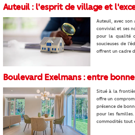
Auteuil : l'esprit de village et l'e
Auteuil, avec son
convivial et ses 
pour la qualité 
soucieuses de l’é
offrent un cadre 
Boulevard Exelmans : entre bonnes
Situé à la fronti
offre un compromi
présence de bonnes
pour les familles
commodités tout e