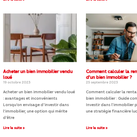
Acheter un bien immobilier vendu
Comment calculer la ren
loué
d’un bien immobilier ?
19 octobre 2023
25 septembre 2023
Acheter un bien immobilier vendu loué
Comment calculer la rentab
: avantages et inconvénients
bien immobilier : Guide co
Lorsqu’on envisage d’investir dans
Investir dans l’immobilier 
l’immobilier, une option qui mérite
une stratégie financière lu
d’être
Lire la suite »
Lire la suite »