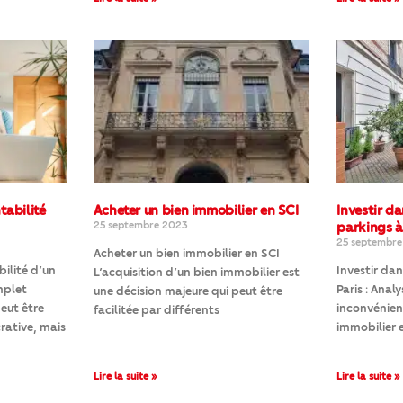
tabilité
Acheter un bien immobilier en SCI
Investir da
25 septembre 2023
parkings à
25 septembr
Acheter un bien immobilier en SCI
ilité d’un
Investir dan
L’acquisition d’un bien immobilier est
mplet
Paris : Anal
une décision majeure qui peut être
peut être
inconvénien
facilitée par différents
crative, mais
immobilier 
Lire la suite »
Lire la suite »