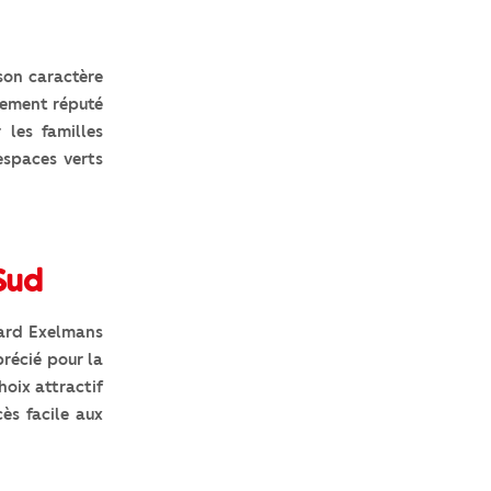
son caractère
lement réputé
 les familles
espaces verts
Sud
vard Exelmans
précié pour la
hoix attractif
ès facile aux