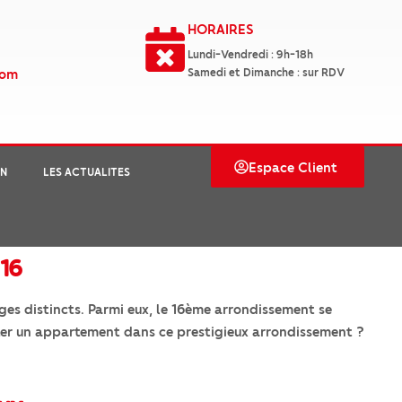
8
HORAIRES
Lundi-Vendredi : 9h-18h
com
Samedi et Dimanche : sur RDV
Espace Client
ON
LES ACTUALITES
 16
ges distincts. Parmi eux, le 16ème arrondissement se
eter un appartement dans ce prestigieux arrondissement ?