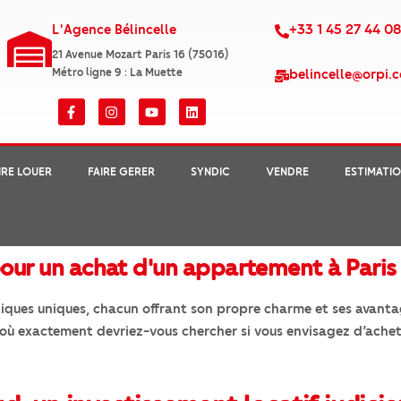
L'Agence Bélincelle
+33 1 45 27 44 0
21 Avenue Mozart Paris 16 (75016)
Métro ligne 9 : La Muette
belincelle@orpi.
IRE LOUER
FAIRE GERER
SYNDIC
VENDRE
ESTIMATI
 pour un achat d'un appartement à Paris
stiques uniques, chacun offrant son propre charme et ses avanta
s où exactement devriez-vous chercher si vous envisagez d’ach