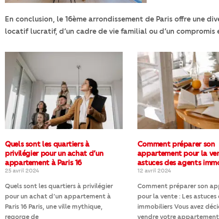
En conclusion, le 16ème arrondissement de Paris offre une di
locatif lucratif, d’un cadre de vie familial ou d’un compromi
Quels sont les quartiers à
Comment préparer son
privilégier pour un achat d’un
appartement pour la ven
appartement à Paris 16
astuces des agents immo
25 avril 2024
12 avril 2024
Quels sont les quartiers à privilégier
Comment préparer son a
pour un achat d’un appartement à
pour la vente : Les astuces
Paris 16 Paris, une ville mythique,
immobiliers Vous avez déc
regorge de
vendre votre appartement