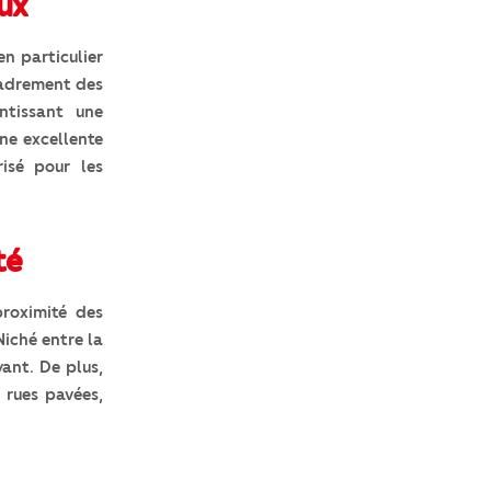
eux
en particulier
ncadrement des
ntissant une
une excellente
isé pour les
té
roximité des
Niché entre la
yant. De plus,
 rues pavées,