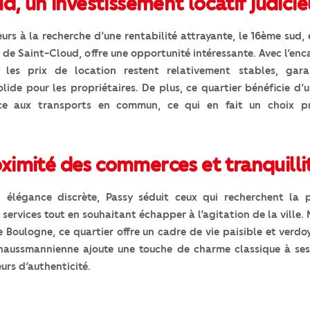
d, un investissement locatif judici
eurs à la recherche d’une rentabilité attrayante, le 16ème sud, 
e de Saint-Cloud, offre une opportunité intéressante. Avec l’e
 les prix de location restent relativement stables, gara
olide pour les propriétaires. De plus, ce quartier bénéficie d’
âce aux transports en commun, ce qui en fait un choix pr
roximité des commerces et tranquilli
élégance discrète, Passy séduit ceux qui recherchent la p
ervices tout en souhaitant échapper à l’agitation de la ville. 
e Boulogne, ce quartier offre un cadre de vie paisible et verdo
 haussmannienne ajoute une touche de charme classique à ses
urs d’authenticité.