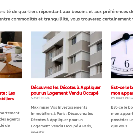
versité de quartiers répondant aux besoins et aux préférences 
s entre commodités et tranquillité, vous trouverez certainemen
Découvrez les Décotes à Appliquer
Est-ce le
te : Les
pour un Logement Vendu Occupé
mon appar
biliers
5 avril 2024
29 mars 202
Maximiser Vos Investissements
Est-ce le 
ppartement
Immobiliers à Paris : Découvrez les
mon apparte
 des agents
Décotes à Appliquer pour un
possédez un
idé de
Logement Vendu Occupé À Paris,
que vous
,
investir