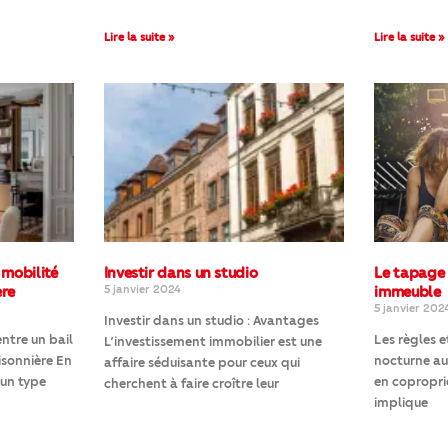
Lire la suite »
Lire la suite »
 mobilité
Investir dans un studio
Le tapage 
ère
5 janvier 2024
immeuble
5 janvier 202
Investir dans un studio : Avantages
entre un bail
Les règles 
L’investissement immobilier est une
isonnière En
nocturne au
affaire séduisante pour ceux qui
 un type
en copropri
cherchent à faire croître leur
implique